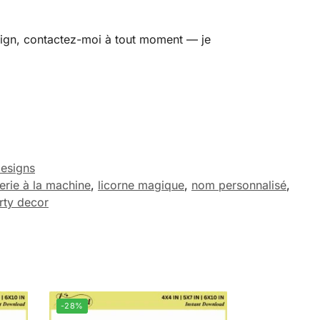
esign, contactez-moi à tout moment — je
esigns
erie à la machine
,
licorne magique
,
nom personnalisé
,
rty decor
-28%