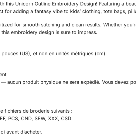
th this Unicorn Outline Embroidery Design! Featuring a beau
t for adding a fantasy vibe to kids’ clothing, tote bags, pi
 digitized for smooth stitching and clean results. Whether yo
this embroidery design is sure to impress.
n pouces (US), et non en unités métriques (cm).
ent
que — aucun produit physique ne sera expédié. Vous devez p
e fichiers de broderie suivants :
JEF, PCS, CND, SEW, XXX, CSD
oi avant d’acheter.