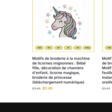
Motifs de broderie à la machine
Motif
de licornes mignonnes : Bébé
de br
fille, décoration de chambre
Motif
d'enfant, licorne magique,
feuil
broderie de princesse
insta
(téléchargement numérique)
oreil
$
2.49
$
3.45
$
3.45