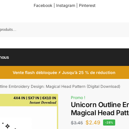
Facebook
|
Instagram
|
Pinterest
nous
Vente flash débloquée ⚡ Jusqu’à 25 % de réduction
tline Embroidery Design: Magical Head Pattern (Digital Download)
Promo !
Unicorn Outline E
Magical Head Patt
$
2.49
$
3.45
-28%