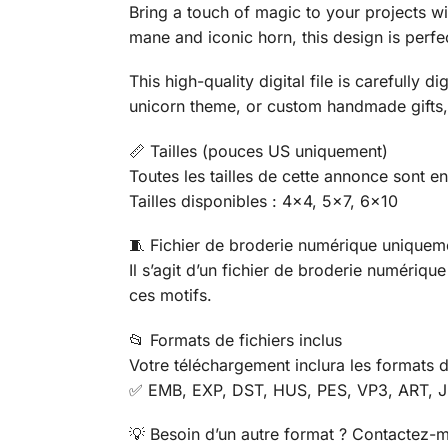
Bring a touch of magic to your projects wi
mane and iconic horn, this design is perfec
This high-quality digital file is carefully
unicorn theme, or custom handmade gifts, 
📏 Tailles (pouces US uniquement)
Toutes les tailles de cette annonce sont e
Tailles disponibles : 4×4, 5×7, 6×10
🧵 Fichier de broderie numérique uniquem
Il s’agit d’un fichier de broderie numéri
ces motifs.
📂 Formats de fichiers inclus
Votre téléchargement inclura les formats d
✅ EMB, EXP, DST, HUS, PES, VP3, ART, 
💡 Besoin d’un autre format ? Contactez-m