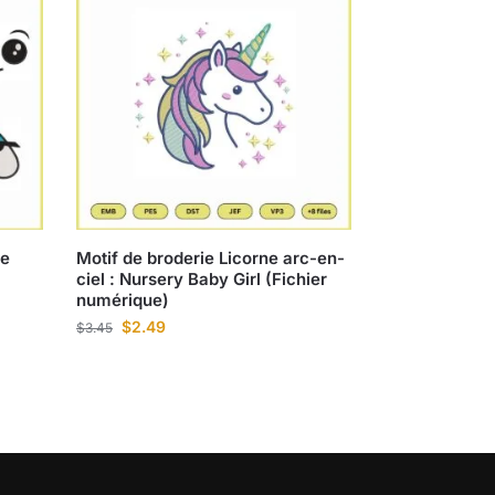
ne
Motif de broderie Licorne arc-en-
ciel : Nursery Baby Girl (Fichier
numérique)
$
2.49
$
3.45