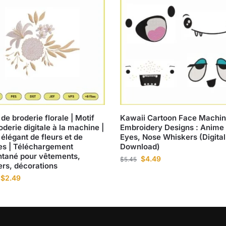
 de broderie florale | Motif
Kawaii Cartoon Face Machi
oderie digitale à la machine |
Embroidery Designs : Anime
 élégant de fleurs et de
Eyes, Nose Whiskers (Digital
les | Téléchargement
Download)
ntané pour vêtements,
$
4.49
$
5.45
lers, décorations
$
2.49