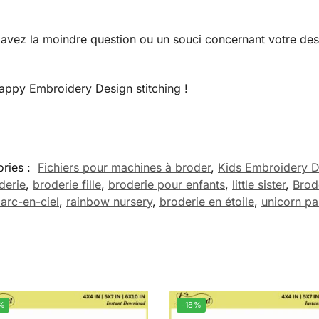
ous avez la moindre question ou un souci concernant votre d
Happy Embroidery Design stitching !
ries :
Fichiers pour machines à broder
,
Kids Embroidery D
derie
,
broderie fille
,
broderie pour enfants
,
little sister
,
Brod
arc-en-ciel
,
rainbow nursery
,
broderie en étoile
,
unicorn pa
%
-18%