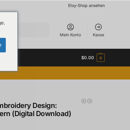
Etsy-Shop ansehen
ge.
Suchen
Mein Konto
Kasse
e
$
0.00
0
mbroidery Design:
ern (Digital Download)