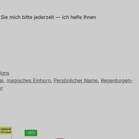
Sie mich bitte jederzeit — ich helfe Ihnen
igns
ei
,
magisches Einhorn
,
Persönlicher Name
,
Regenbogen-
or
-18%