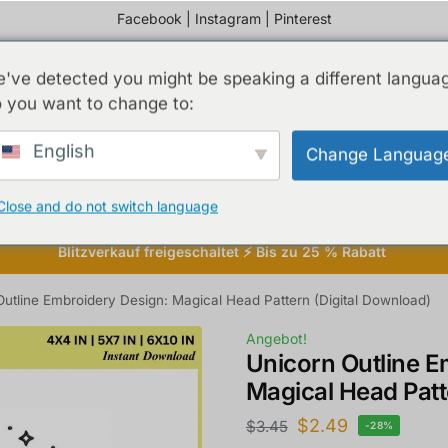
Facebook
|
Instagram
|
Pinterest
've detected you might be speaking a different langua
 you want to change to:
English
Change Languag
 Sie uns
Close and do not switch language
Blitzverkauf freigeschaltet ⚡ Bis zu 25 % Rabatt
Outline Embroidery Design: Magical Head Pattern (Digital Download)
Angebot!
Unicorn Outline E
Magical Head Patt
$
2.49
$
3.45
-28%