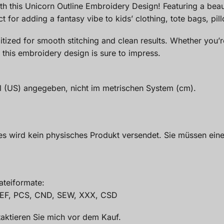
th this Unicorn Outline Embroidery Design! Featuring a beau
t for adding a fantasy vibe to kids’ clothing, tote bags, pi
 digitized for smooth stitching and clean results. Whether yo
this embroidery design is sure to impress.
ll (US) angegeben, nicht im metrischen System (cm).
— es wird kein physisches Produkt versendet. Sie müssen ein
ateiformate:
JEF, PCS, CND, SEW, XXX, CSD
taktieren Sie mich vor dem Kauf.