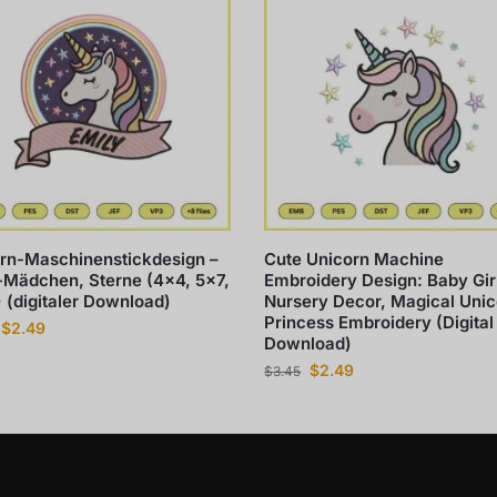
rn-Maschinenstickdesign –
Cute Unicorn Machine
Mädchen, Sterne (4×4, 5×7,
Embroidery Design: Baby Gir
 (digitaler Download)
Nursery Decor, Magical Unic
Princess Embroidery (Digital
$
2.49
Download)
$
2.49
$
3.45