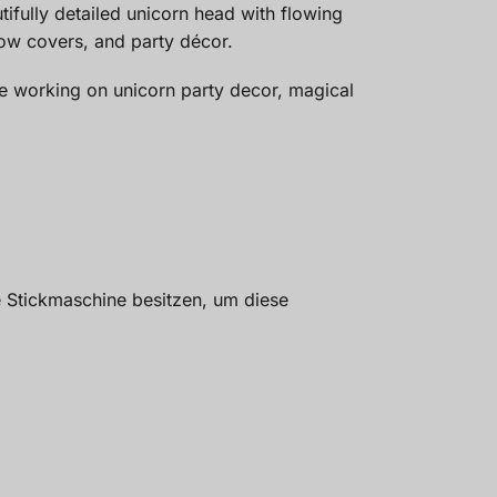
tifully detailed unicorn head with flowing
llow covers, and party décor.
u’re working on unicorn party decor, magical
e Stickmaschine besitzen, um diese