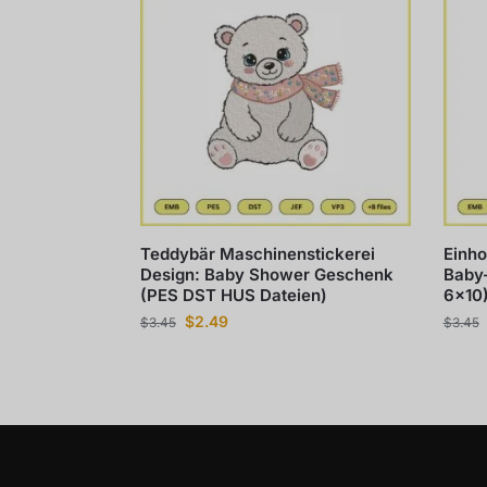
Teddybär Maschinenstickerei
Einho
Design: Baby Shower Geschenk
Baby-
(PES DST HUS Dateien)
6×10)
$
2.49
$
3.45
$
3.45