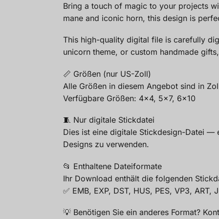
Bring a touch of magic to your projects wi
mane and iconic horn, this design is perfec
This high-quality digital file is carefully
unicorn theme, or custom handmade gifts, 
📏 Größen (nur US-Zoll)
Alle Größen in diesem Angebot sind in Zo
Verfügbare Größen: 4×4, 5×7, 6×10
🧵 Nur digitale Stickdatei
Dies ist eine digitale Stickdesign-Datei 
Designs zu verwenden.
📂 Enthaltene Dateiformate
Ihr Download enthält die folgenden Stickd
✅ EMB, EXP, DST, HUS, PES, VP3, ART, 
💡 Benötigen Sie ein anderes Format? Kon