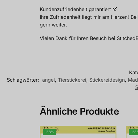
Kundenzufriedenheit garantiert 💯
Ihre Zufriedenheit liegt mir am Herzen! Be
gern weiter.
Vielen Dank für Ihren Besuch bei Stitche
Kat
Schlagwörter:
angel
,
Tierstickerei
,
Stickereidesign
,
Mädc
S
Ähnliche Produkte
-28%
-28