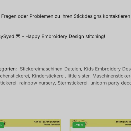
i Fragen oder Problemen zu Ihren Stickdesigns kontaktieren 
dBySyed 💌 - Happy Embroidery Design stitching!
egorien:
Stickereimaschinen-Dateien
,
Kids Embroidery Des
henstickerei
,
Kinderstickerei
,
little sister
,
Maschinensticker
tickerei
,
rainbow nursery
,
Sternstickerei
,
unicorn party dec
%
-28%